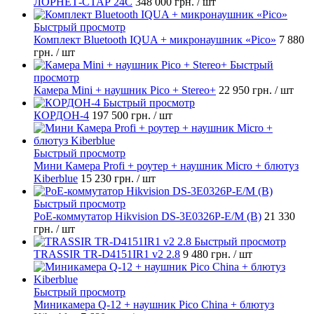
ЛОРНЕТ-СТАР 24C
348 000 грн.
/ шт
Быстрый просмотр
Комплект Bluetooth IQUA + микронаушник «Pico»
7 880
грн.
/ шт
Быстрый
просмотр
Камера Mini + наушник Pico + Stereo+
22 950 грн.
/ шт
Быстрый просмотр
КОРДОН-4
197 500 грн.
/ шт
Быстрый просмотр
Мини Камера Profi + роутер + наушник Micro + блютуз
Kiberblue
15 230 грн.
/ шт
Быстрый просмотр
PoE-коммутатор Hikvision DS-3E0326P-E/M (B)
21 330
грн.
/ шт
Быстрый просмотр
TRASSIR TR-D4151IR1 v2 2.8
9 480 грн.
/ шт
Быстрый просмотр
Миникамера Q-12 + наушник Pico China + блютуз