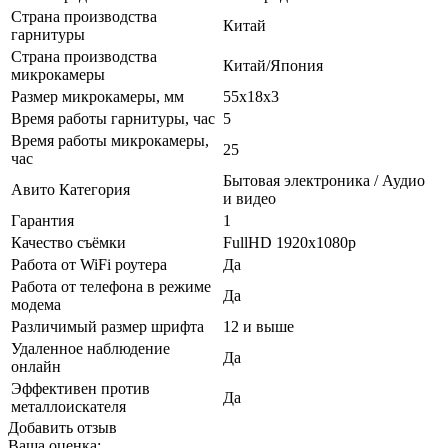
Страна производства
Китай
гарнитуры
Страна производства
Китай/Япония
микрокамеры
Размер микрокамеры, мм
55х18х3
Время работы гарнитуры, час
5
Время работы микрокамеры,
25
час
Бытовая электроника / Аудио
Авито Категория
и видео
Гарантия
1
Качество съёмки
FullHD 1920х1080p
Работа от WiFi роутера
Да
Работа от телефона в режиме
Да
модема
Различимый размер шрифта
12 и выше
Удаленное наблюдение
Да
онлайн
Эффективен против
Да
металлоискателя
Добавить отзыв
Ваша оценка: