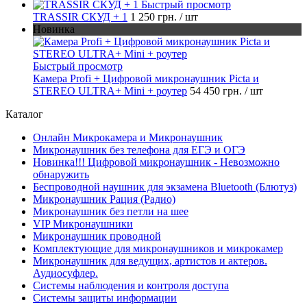
Быстрый просмотр
TRASSIR СКУД + 1
1 250 грн.
/ шт
Новинка
Быстрый просмотр
Камера Profi + Цифровой микронаушник Piсta и
STEREO ULTRA+ Mini + роутер
54 450 грн.
/ шт
Каталог
Онлайн Микрокамера и Микронаушник
Микронаушник без телефона для ЕГЭ и ОГЭ
Новинка!!! Цифровой микронаушник - Невозможно
обнаружить
Беспроводной наушник для экзамена Bluetooth (Блютуз)
Микронаушник Рация (Радио)
Микронаушник без петли на шее
VIP Микронаушники
Микронаушник проводной
Комплектующие для микронаушников и микрокамер
Микронаушник для ведущих, артистов и актеров.
Аудиосуфлер.
Системы наблюдения и контроля доступа
Системы защиты информации