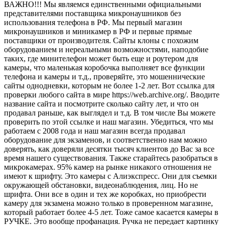
ВАЖНО!!! Мы являемся единственными официальными
представителями поставщика микронаушников без
использования телефона в РФ. Мы первый магазин
микронаушников и миникамер в РФ и первые прямые
поставщики от производителя. Сайты клоны с похожим
оборудованием и нереальными возможностями, наподобие
таких, где минителефон может быть еще и роутером для
камеры, что маленькая коробочка выполняет все функции
телефона и камеры и т.д., проверяйте, это мошеннические
сайты однодневки, которым не более 1-2 лет. Вот ссылка для
проверки любого сайта в мире https://web.archive.org/. Вводите
название сайта и посмотрите сколько сайту лет, и что он
продавал раньше, как выглядел и т.д. В том числе Вы можете
проверить по этой ссылке и наш магазин. Убедиться, что мы
работаем с 2008 года и наш магазин всегда продавал
оборудование для экзаменов, и соответственно нам можно
доверять, как доверяли десятки тысяч клиентов до Вас за все
время нашего существования. Также старайтесь разобраться в
микрокамерах. 95% камер на рынке никакого отношения не
имеют к шрифту. Это камеры с Алиэкспресс. Они для съемки
окружающей обстановки, видеонаблюдения, лиц. Но не
шрифта. Они все в один и тех же коробках, но приобрести
камеру для экзамена можно только в проверенном магазине,
который работает более 4-5 лет. Тоже самое касается камеры в
РУЧКЕ. Это вообще профанация. Ручка не передает картинку