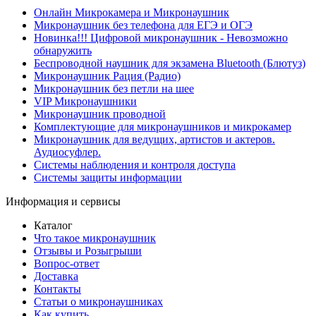
Онлайн Микрокамера и Микронаушник
Микронаушник без телефона для ЕГЭ и ОГЭ
Новинка!!! Цифровой микронаушник - Невозможно
обнаружить
Беспроводной наушник для экзамена Bluetooth (Блютуз)
Микронаушник Рация (Радио)
Микронаушник без петли на шее
VIP Микронаушники
Микронаушник проводной
Комплектующие для микронаушников и микрокамер
Микронаушник для ведущих, артистов и актеров.
Аудиосуфлер.
Системы наблюдения и контроля доступа
Системы защиты информации
Информация и сервисы
Каталог
Что такое микронаушник
Отзывы и Розыгрыши
Вопрос-ответ
Доставка
Контакты
Статьи о микронаушниках
Как купить