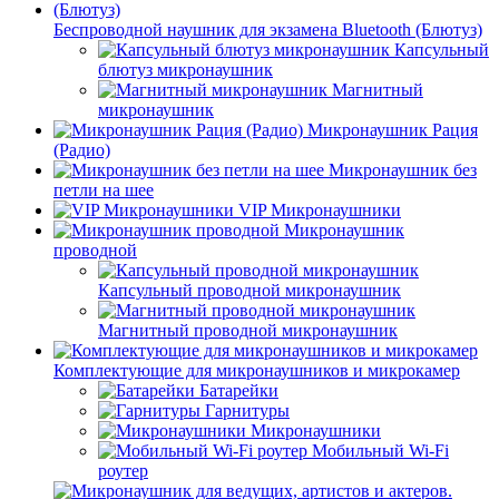
Беспроводной наушник для экзамена Bluetooth (Блютуз)
Капсульный
блютуз микронаушник
Магнитный
микронаушник
Микронаушник Рация
(Радио)
Микронаушник без
петли на шее
VIP Микронаушники
Микронаушник
проводной
Капсульный проводной микронаушник
Магнитный проводной микронаушник
Комплектующие для микронаушников и микрокамер
Батарейки
Гарнитуры
Микронаушники
Мобильный Wi-Fi
роутер