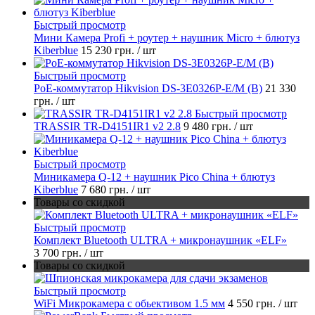
Быстрый просмотр
Мини Камера Profi + роутер + наушник Micro + блютуз
Kiberblue
15 230 грн.
/ шт
Быстрый просмотр
PoE-коммутатор Hikvision DS-3E0326P-E/M (B)
21 330
грн.
/ шт
Быстрый просмотр
TRASSIR TR-D4151IR1 v2 2.8
9 480 грн.
/ шт
Быстрый просмотр
Миникамера Q-12 + наушник Pico China + блютуз
Kiberblue
7 680 грн.
/ шт
Товары со скидкой
Быстрый просмотр
Комплект Bluetooth ULTRA + микронаушник «ELF»
3 700 грн.
/ шт
Товары со скидкой
Быстрый просмотр
WiFi Микрокамера с обьективом 1.5 мм
4 550 грн.
/ шт