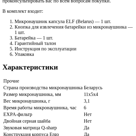
проконсультировать вас по всем вопросам покупки.
В комплект входит:
Микронаушник капсула ELF (Belarus) — 1 шт.
Кнопка для извлечения батарейки из микронаушника —
1 шт.
Батарейка — 1 шт.
Гарантийный талон
Инструкция по эксплуатации
Упаковка
Характеристики
Прочие
Страна производства микронаушника
Беларусь
Размер микронаушника, мм
11х5х4
Вес микронаушника, г
3,1
Время работы микронаушника, час
6
EXPA-фильтр
Нет
Двойная серная шайба
Нет
Звуковая матрица Q-sharp
Да
Конструкция корпуса Ergo
Да