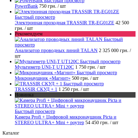
Быстрый просмотр
PowerBank
750 грн.
/ шт
Быстрый просмотр
Электронная проходная TRASSIR TR-EG01ZE
42 500
грн.
/ шт
Рекомендуем
Быстрый
просмотр
Анализатор проводных линий TALAN
2 325 000 грн.
/
шт
Быстрый просмотр
Мультиметр UNI-T UT120C
1 750 грн.
/ шт
Быстрый просмотр
Микронаушник «Магнит»
500 грн.
/ шт
Быстрый просмотр
TRASSIR СКУД + 1
1 250 грн.
/ шт
Новинка
Быстрый просмотр
Камера Profi + Цифровой микронаушник Piсta и
STEREO ULTRA+ Mini + роутер
54 450 грн.
/ шт
Каталог