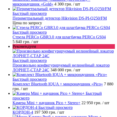
микронаушник «Gold»
4 300 грн.
/ шт
Быстрый просмотр
Периметральный детектор Hikvision DS-PI-Q250/FM
Цена по запросу
Быстрый просмотр
Стрела PERCo GBR3.0 для шлагбаума PERCo GS04
5 840 грн.
/ шт
Рекомендуем
Быстрый просмотр
Произвольно конфигурируемый нелинейный локатор
ЛОРНЕТ-СТАР 24C
348 000 грн.
/ шт
Быстрый просмотр
Комплект Bluetooth IQUA + микронаушник «Pico»
7 880
грн.
/ шт
Быстрый
просмотр
Камера Mini + наушник Pico + Stereo+
22 950 грн.
/ шт
Быстрый просмотр
КОРДОН-4
197 500 грн.
/ шт