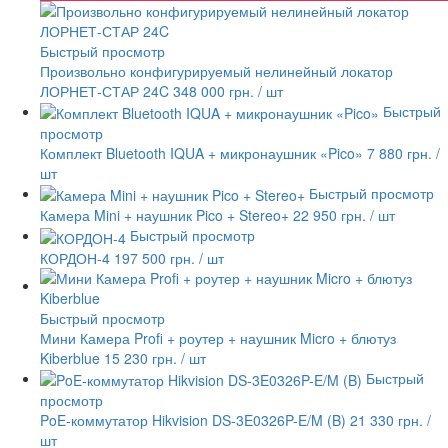
Быстрый просмотр
Произвольно конфигурируемый нелинейный локатор
ЛОРНЕТ-СТАР 24C
348 000 грн.
/ шт
Быстрый
просмотр
Комплект Bluetooth IQUA + микронаушник «Pico»
7 880 грн.
/
шт
Быстрый просмотр
Камера Mini + наушник Pico + Stereo+
22 950 грн.
/ шт
Быстрый просмотр
КОРДОН-4
197 500 грн.
/ шт
Быстрый просмотр
Мини Камера Profi + роутер + наушник Micro + блютуз
Kiberblue
15 230 грн.
/ шт
Быстрый
просмотр
PoE-коммутатор Hikvision DS-3E0326P-E/M (B)
21 330 грн.
/
шт