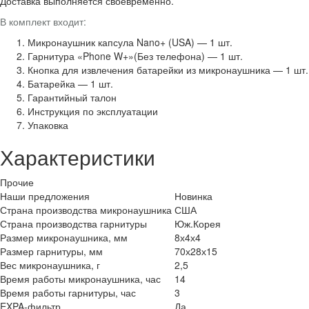
Доставка выполняется своевременно.
В комплект входит:
Микронаушник капсула Nano+ (USA) — 1 шт.
Гарнитура «Phone W+»(Без телефона) — 1 шт.
Кнопка для извлечения батарейки из микронаушника — 1 шт.
Батарейка — 1 шт.
Гарантийный талон
Инструкция по эксплуатации
Упаковка
Характеристики
Прочие
Наши предложения
Новинка
Страна производства микронаушника
США
Страна производства гарнитуры
Юж.Корея
Размер микронаушника, мм
8х4х4
Размер гарнитуры, мм
70х28х15
Вес микронаушника, г
2,5
Время работы микронаушника, час
14
Время работы гарнитуры, час
3
EXPA-фильтр
Да