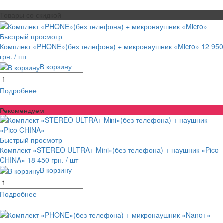
равнение
В избранное
Товары со скидкой
Быстрый просмотр
Комплект «PHONE»(без телефона) + микронаушник «Micro»
12 950
грн.
/ шт
В корзину
Подробнее
равнение
В избранное
Рекомендуем
Быстрый просмотр
Комплект «STEREO ULTRA+ Mini»(без телефона) + наушник «Pico
CHINA»
18 450 грн.
/ шт
В корзину
Подробнее
равнение
В избранное