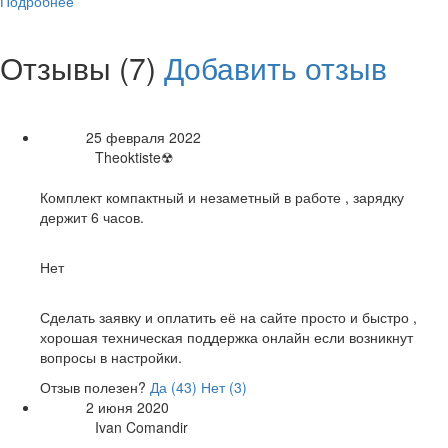
Подробнее
равнение
В избранное
Отзывы (7)
Добавить отзыв
Рейтинг товара:
25 февраля 2022
Дата:
Theoktiste☢
Автор:
Достоинства:
Комплект компактный и незаметный в работе , зарядку
держит 6 часов.
Недостатки:
Нет
Общие впечатления:
Сделать заявку и оплатить её на сайте просто и быстро ,
хорошая техническая поддержка онлайн если возникнут
вопросы в настройки.
Отзыв полезен?
Да (
43
)
Нет (
3
)
2 июня 2020
Дата:
Ivan Comandir
Автор: