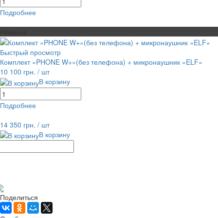
Подробнее
равнение
В избранное
Новинка
Быстрый просмотр
Комплект «PHONE W+»(без телефона) + микронаушник «ELF»
10 100 грн.
/ шт
В корзину
Подробнее
равнение
В избранное
14 350 грн.
/ шт
В корзину
Рассчитать доставку
Поделиться