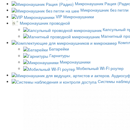
Микронаушник Рация (Ради
Микронаушник без петли
VIP Микронаушники
Микронаушник проводной
Капсульный п
Магнитный пр
Компл
Батарейки
Гарнитуры
Микронаушники
Мобильный Wi-Fi роутер
Системы наблюд