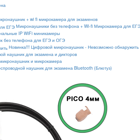
ена
кронаушник + wi fi микрокамера для экзаменов
Микронаушники без телефона + Wi-fi Микрокамера для ЕГ
альные IP WiFi миникамеры
к без телефона для ЕГЭ и ОГЭ
Новинка!!! Цифровой микронаушник - Невозможно обнаружить
ой наушник для экзамена и дикторов
микронаушник и микрокамера
спроводной наушник для экзамена Bluetooth (Блютуз)