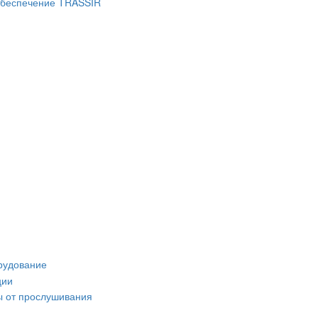
беспечение TRASSIR
рудование
ции
 от прослушивания