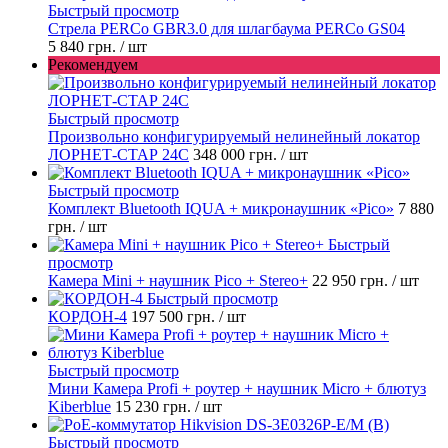
Быстрый просмотр
Стрела PERCo GBR3.0 для шлагбаума PERCo GS04
5 840 грн.
/ шт
Рекомендуем
Быстрый просмотр
Произвольно конфигурируемый нелинейный локатор
ЛОРНЕТ-СТАР 24C
348 000 грн.
/ шт
Быстрый просмотр
Комплект Bluetooth IQUA + микронаушник «Pico»
7 880
грн.
/ шт
Быстрый
просмотр
Камера Mini + наушник Pico + Stereo+
22 950 грн.
/ шт
Быстрый просмотр
КОРДОН-4
197 500 грн.
/ шт
Быстрый просмотр
Мини Камера Profi + роутер + наушник Micro + блютуз
Kiberblue
15 230 грн.
/ шт
Быстрый просмотр