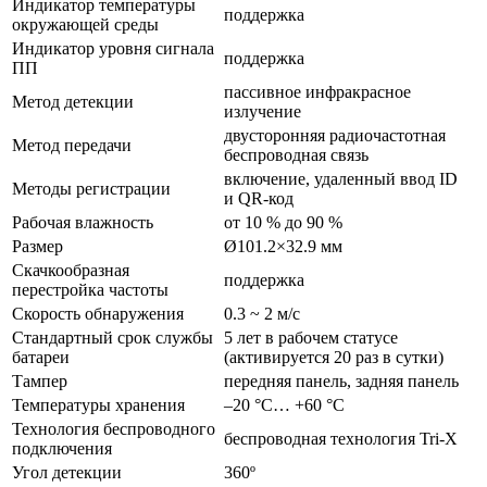
Индикатор температуры
поддержка
окружающей среды
Индикатор уровня сигнала
поддержка
ПП
пассивное инфракрасное
Метод детекции
излучение
двусторонняя радиочастотная
Метод передачи
беспроводная связь
включение, удаленный ввод ID
Методы регистрации
и QR-код
Рабочая влажность
от 10 % до 90 %
Размер
Ø101.2×32.9 мм
Скачкообразная
поддержка
перестройка частоты
Скорость обнаружения
0.3 ~ 2 м/с
Стандартный срок службы
5 лет в рабочем статусе
батареи
(активируется 20 раз в сутки)
Тампер
передняя панель, задняя панель
Температуры хранения
–20 °C… +60 °C
Технология беспроводного
беспроводная технология Tri-X
подключения
Угол детекции
360º