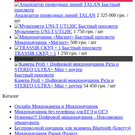
Быстрый
просмотр
Анализатор проводных линий TALAN
2 325 000 грн.
/
шт
Быстрый просмотр
Мультиметр UNI-T UT120C
1 750 грн.
/ шт
Быстрый просмотр
Микронаушник «Магнит»
500 грн.
/ шт
Быстрый просмотр
TRASSIR СКУД + 1
1 250 грн.
/ шт
Новинка
Быстрый просмотр
Камера Profi + Цифровой микронаушник Piсta и
STEREO ULTRA+ Mini + роутер
54 450 грн.
/ шт
Каталог
Онлайн Микрокамера и Микронаушник
Микронаушник без телефона для ЕГЭ и ОГЭ
Новинка!!! Цифровой микронаушник - Невозможно
обнаружить
Беспроводной наушник для экзамена Bluetooth (Блютуз)
Микронаушник Рация (Радио)