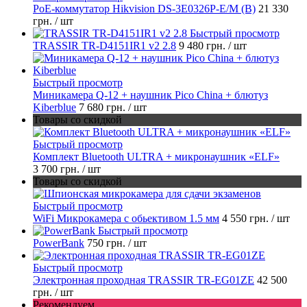
PoE-коммутатор Hikvision DS-3E0326P-E/M (B)
21 330
грн.
/ шт
Быстрый просмотр
TRASSIR TR-D4151IR1 v2 2.8
9 480 грн.
/ шт
Быстрый просмотр
Миникамера Q-12 + наушник Pico China + блютуз
Kiberblue
7 680 грн.
/ шт
Товары со скидкой
Быстрый просмотр
Комплект Bluetooth ULTRA + микронаушник «ELF»
3 700 грн.
/ шт
Товары со скидкой
Быстрый просмотр
WiFi Микрокамера с обьективом 1.5 мм
4 550 грн.
/ шт
Быстрый просмотр
PowerBank
750 грн.
/ шт
Быстрый просмотр
Электронная проходная TRASSIR TR-EG01ZE
42 500
грн.
/ шт
Рекомендуем