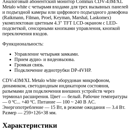
Аналоговый абонентский монитор Commax CDV-43M/XL
Metalo white с четырьмя входами для трех вызывных панелей
и подъездной камеры или цифрового подъездного домофона
(Raikmann, Filman, Proel, Keyman, Marshal, Laskomex)
укомплектован цветным 4.3" TFT LCD-экраном с LED-
подсветкой, сенсорными кнопками управления, кнопкой
переключения входов.
Функциональность:
Управление четырьмя замками.
Прием аудио- и видеовызова.
Громкая связь.
Подключение аудиотрубки DP-4VHP.
CDV-43M/XL Metalo white оборудован микрофоном,
динамиком, светодиодным индикатором состояния,
разъемами для подключения внешних устройств через
терминал расширения. Цвет — белый. Рабочие температуры
— 0 ºС... +40 ºС. Питание — 100 ~ 240 В AC.
Энергопотребление — 15 Вт, в режиме ожидания — 3.4 Вт.
Размер — 259×126×38 мм.
Характеристики