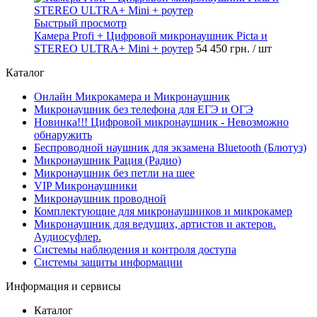
Быстрый просмотр
Камера Profi + Цифровой микронаушник Piсta и
STEREO ULTRA+ Mini + роутер
54 450 грн.
/ шт
Каталог
Онлайн Микрокамера и Микронаушник
Микронаушник без телефона для ЕГЭ и ОГЭ
Новинка!!! Цифровой микронаушник - Невозможно
обнаружить
Беспроводной наушник для экзамена Bluetooth (Блютуз)
Микронаушник Рация (Радио)
Микронаушник без петли на шее
VIP Микронаушники
Микронаушник проводной
Комплектующие для микронаушников и микрокамер
Микронаушник для ведущих, артистов и актеров.
Аудиосуфлер.
Системы наблюдения и контроля доступа
Системы защиты информации
Информация и сервисы
Каталог