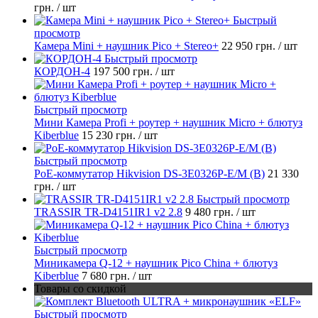
грн.
/ шт
Быстрый
просмотр
Камера Mini + наушник Pico + Stereo+
22 950 грн.
/ шт
Быстрый просмотр
КОРДОН-4
197 500 грн.
/ шт
Быстрый просмотр
Мини Камера Profi + роутер + наушник Micro + блютуз
Kiberblue
15 230 грн.
/ шт
Быстрый просмотр
PoE-коммутатор Hikvision DS-3E0326P-E/M (B)
21 330
грн.
/ шт
Быстрый просмотр
TRASSIR TR-D4151IR1 v2 2.8
9 480 грн.
/ шт
Быстрый просмотр
Миникамера Q-12 + наушник Pico China + блютуз
Kiberblue
7 680 грн.
/ шт
Товары со скидкой
Быстрый просмотр