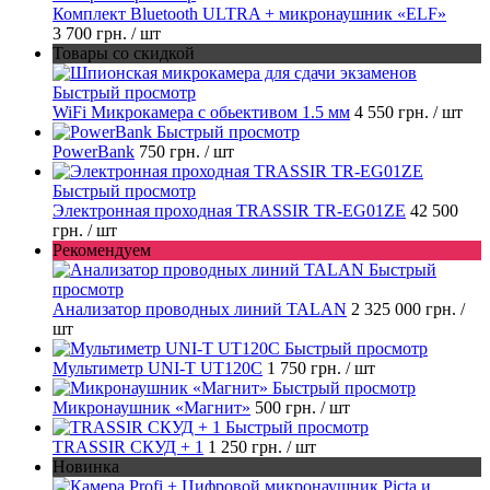
Комплект Bluetooth ULTRA + микронаушник «ELF»
3 700 грн.
/ шт
Товары со скидкой
Быстрый просмотр
WiFi Микрокамера с обьективом 1.5 мм
4 550 грн.
/ шт
Быстрый просмотр
PowerBank
750 грн.
/ шт
Быстрый просмотр
Электронная проходная TRASSIR TR-EG01ZE
42 500
грн.
/ шт
Рекомендуем
Быстрый
просмотр
Анализатор проводных линий TALAN
2 325 000 грн.
/
шт
Быстрый просмотр
Мультиметр UNI-T UT120C
1 750 грн.
/ шт
Быстрый просмотр
Микронаушник «Магнит»
500 грн.
/ шт
Быстрый просмотр
TRASSIR СКУД + 1
1 250 грн.
/ шт
Новинка