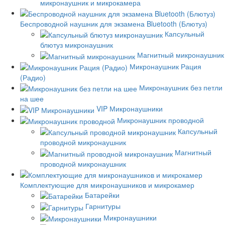
микронаушник и микрокамера
Беспроводной наушник для экзамена Bluetooth (Блютуз)
Капсульный
блютуз микронаушник
Магнитный микронаушник
Микронаушник Рация
(Радио)
Микронаушник без петли
на шее
VIP Микронаушники
Микронаушник проводной
Капсульный
проводной микронаушник
Магнитный
проводной микронаушник
Комплектующие для микронаушников и микрокамер
Батарейки
Гарнитуры
Микронаушники