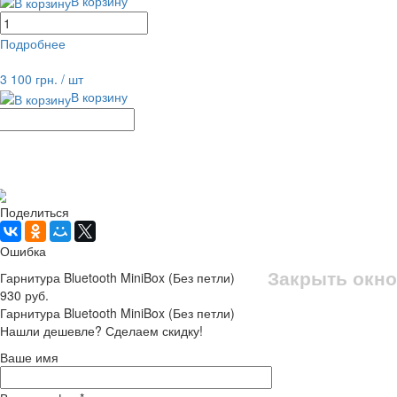
В корзину
Подробнее
равнение
В избранное
3 100 грн.
/ шт
В корзину
Рассчитать доставку
Поделиться
Ошибка
Закрыть окно
Гарнитура Bluetooth MiniBox (Без петли)
930 руб.
Гарнитура Bluetooth MiniBox (Без петли)
Нашли дешевле? Сделаем скидку!
Ваше имя