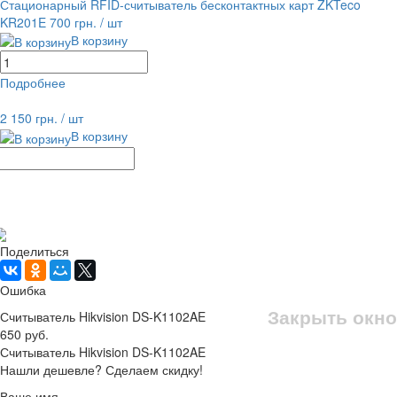
Стационарный RFID-считыватель бесконтактных карт ZKTeco
KR201E
700 грн.
/ шт
В корзину
Подробнее
равнение
В избранное
2 150 грн.
/ шт
В корзину
Рассчитать доставку
Поделиться
Ошибка
Закрыть окно
Считыватель Hikvision DS-K1102AE
650 руб.
Считыватель Hikvision DS-K1102AE
Нашли дешевле? Сделаем скидку!
Ваше имя