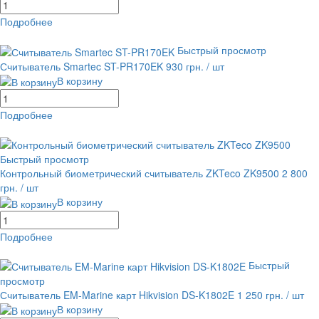
Подробнее
равнение
В избранное
Быстрый просмотр
Считыватель Smartec ST-PR170EK
930 грн.
/ шт
В корзину
Подробнее
равнение
В избранное
Быстрый просмотр
Контрольный биометрический считыватель ZKTeco ZK9500
2 800
грн.
/ шт
В корзину
Подробнее
равнение
В избранное
Быстрый
просмотр
Считыватель EM-Marine карт Hikvision DS-K1802E
1 250 грн.
/ шт
В корзину